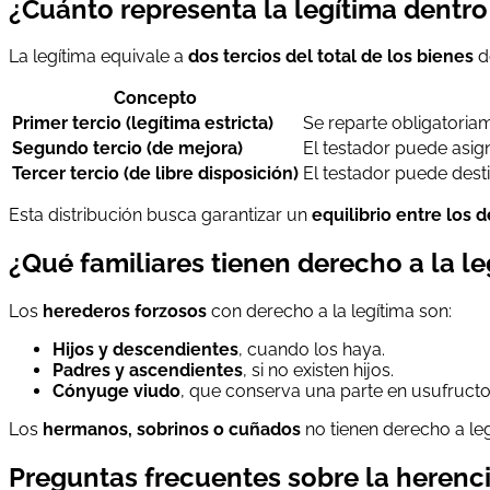
¿Cuánto representa la legítima dentro
La legítima equivale a
dos tercios del total de los bienes
de
Concepto
Primer tercio (legítima estricta)
Se reparte obligatoriam
Segundo tercio (de mejora)
El testador puede asig
Tercer tercio (de libre disposición)
El testador puede desti
Esta distribución busca garantizar un
equilibrio entre los 
¿Qué familiares tienen derecho a la le
Los
herederos forzosos
con derecho a la legítima son:
Hijos y descendientes
, cuando los haya.
Padres y ascendientes
, si no existen hijos.
Cónyuge viudo
, que conserva una parte en usufructo
Los
hermanos, sobrinos o cuñados
no tienen derecho a le
Preguntas frecuentes sobre la herenci