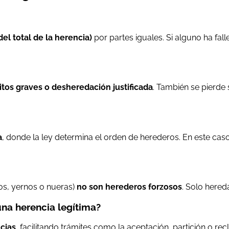
del total de la herencia)
por partes iguales. Si alguno ha fal
itos graves o desheredación justificada
. También se pierde 
a
, donde la ley determina el orden de herederos. En este caso
os, yernos o nueras)
no son herederos forzosos
. Solo hered
na herencia legítima?
ncias
, facilitando trámites como la aceptación, partición o re