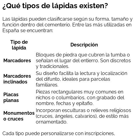
¿Qué tipos de lápidas existen?
Las lápidas pueden clasificarse según su forma, tamaño y
función dentro del cementerio. Entre las más utilizadas en
España se encuentran:
Tipo de
Descripción
lápida
Bloques de piedra que cubren la tumba o
Marcadores
señalan el lugar del entierro. Son discretos
y tradicionales.
Su diseño facilita la lectura y localización
Marcadores
del difunto, ideales para parcelas
inclinados
familiares.
Piezas rectangulares muy comunes en
Placas
nichos o columbarios, con grabado del
planas
nombre, fechas y epitafio.
Incorporan esculturas o relieves religiosos
Monumentos
(cruces, ángeles, calvarios), de estilo más
o cruces
ornamentado.
Cada tipo puede personalizarse con inscripciones,