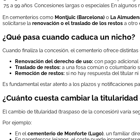
75 a 99 años
Concesiones largas o especiales
En algunos 
En cementerios como
Montjuïc (Barcelona)
o
La Almudena
solicitarse la
renovación o el traslado de los restos
a otro 
¿Qué pasa cuando caduca un nicho?
Cuando finaliza la concesión, el cementerio ofrece distintas
Renovación del derecho de uso:
con pago adicional 
Traslado de restos:
a una fosa común o columbario si
Remoción de restos:
si no hay respuesta del titular ni
Es fundamental estar atento a los plazos y notificaciones pa
¿Cuánto cuesta cambiar la titularidad
El cambio de titularidad (traspaso de la concesión) varía s
Por ejemplo:
En el
cementerio de Monforte (Lugo)
, un familiar d
En parentescos lejanos, el coste puede incrementars