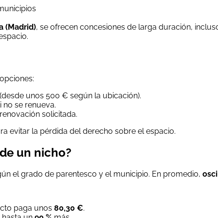
municipios
 (Madrid)
, se ofrecen concesiones de larga duración, inclus
espacio.
 opciones:
(desde unos 500 € según la ubicación).
 no se renueva.
 renovación solicitada.
ra evitar la pérdida del derecho sobre el espacio.
 de un nicho?
egún el grado de parentesco y el municipio. En promedio,
osci
irecto paga unos
80,30 €
.
e hasta un
90 %
más.