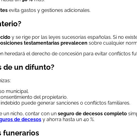
ites
evita gastos y gestiones adicionales.
terio?
ecido
y se rige por las leyes sucesorias españolas. Si no exis
posiciones testamentarias prevalecen
sobre cualquier norm
n heredará el derecho de concesión para evitar conflictos fu
 de un difunto?
izas:
so municipal.
consentimiento del propietario.
 indebido puede generar sanciones o conflictos familiares.
de un nicho, contar con un
seguro de decesos completo
simp
guros de decesos
y ahorra hasta un 40 %.
 funerarios