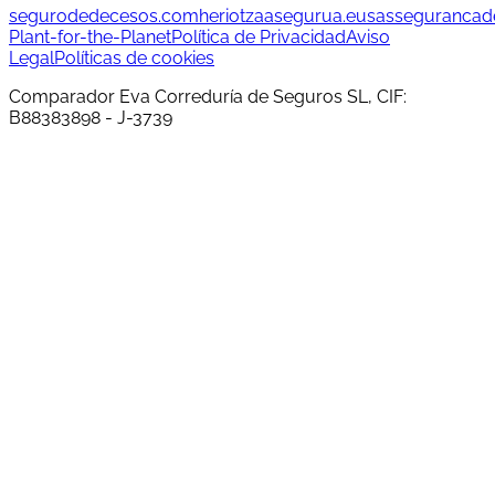
segurodedecesos.com
heriotzaasegurua.eus
assegurancad
Plant-for-the-Planet
Política de Privacidad
Aviso
Legal
Políticas de cookies
Comparador Eva Correduría de Seguros SL, CIF:
B88383898 - J-3739