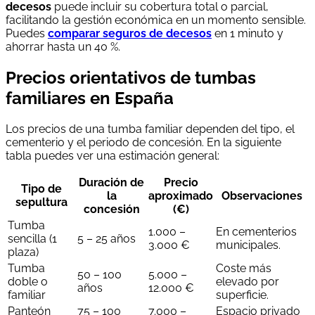
decesos
puede incluir su cobertura total o parcial,
facilitando la gestión económica en un momento sensible.
Puedes
comparar seguros de decesos
en 1 minuto y
ahorrar hasta un 40 %.
Precios orientativos de tumbas
familiares en España
Los precios de una tumba familiar dependen del tipo, el
cementerio y el periodo de concesión. En la siguiente
tabla puedes ver una estimación general:
Duración de
Precio
Tipo de
la
aproximado
Observaciones
sepultura
concesión
(€)
Tumba
1.000 –
En cementerios
sencilla (1
5 – 25 años
3.000 €
municipales.
plaza)
Tumba
Coste más
50 – 100
5.000 –
doble o
elevado por
años
12.000 €
familiar
superficie.
Panteón
75 – 100
7.000 –
Espacio privado